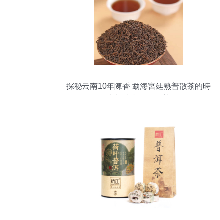
探秘云南10年陳香 勐海宮廷熟普散茶的時
光韻味與批發優勢