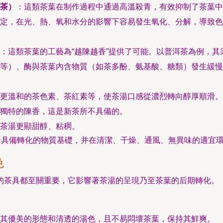
茶）
：這類茶葉在制作過程中通過高溫殺青，有效抑制了茶葉中
定，在光、熱、氧和水分的影響下容易發生氧化、分解，導致色
。
：這類茶葉的工藝為“越陳越香”提供了可能。以普洱茶為例，
等）、酶與茶葉內含物質（如茶多酚、氨基酸、糖類）發生緩慢
更溫和的茶色素、茶紅素等，使茶湯口感從濃烈轉向醇厚順滑。
獨特的陳香，這是新茶所不具備的。
茶湯更顯甜醇、粘稠。
身具備轉化的物質基礎，并在清潔、干燥、通風、無異味的適宜
色
的茶具都至關重要，它影響著茶湯的呈現乃至茶葉的后期轉化。
其優美的形態和清透的湯色，且不易悶壞茶葉，保持其鮮爽。