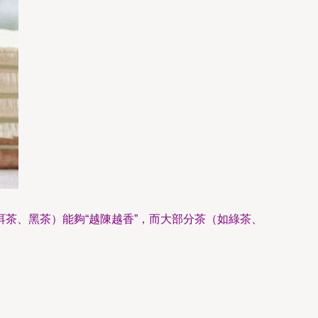
茶、黑茶）能夠“越陳越香”，而大部分茶（如綠茶、