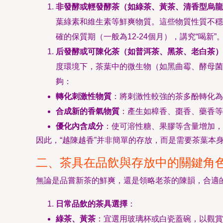
非發酵或輕發酵茶（如綠茶、黃茶、清香型烏龍
葉綠素和維生素等鮮爽物質。這些物質性質不穩
確的保質期（一般為12-24個月），講究“喝新”
后發酵或可陳化茶（如普洱茶、黑茶、老白茶）
度環境下，茶葉中的微生物（如黑曲霉、酵母菌
夠：
轉化刺激性物質
：將刺激性較強的茶多酚轉化為
合成新的香氣物質
：產生如樟香、棗香、藥香等
優化內含成分
：使可溶性糖、果膠等含量增加，
因此，“越陳越香”并非簡單的存放，而是需要茶葉本
二、茶具在品飲與存放中的關鍵角
無論是品嘗新茶的鮮爽，還是領略老茶的陳韻，合適
日常品飲的茶具選擇
：
綠茶、黃茶
：宜選用玻璃杯或白瓷蓋碗，以觀賞