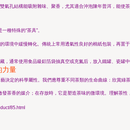
雙氣孔結構能吸附雜味、聚香，尤其適合沖泡陳年普洱，能使茶
一種特殊的“茶具”。
的環境中緩慢轉化。傳統上常用透氣性良好的棉紙包裝，再置于
藏，通常使用食品級鋁箔袋抽真空或充氮后，放入鐵罐、瓷罐中
的力量
和工藝決定的科學屬性。我們應尊重不同茶類的生命曲線：欣賞綠
激發茶香的媒介；在存放時，它是塑造茶味的微環境。理解茶性
ct/85.html