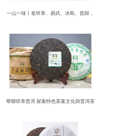
一山一味丨老班章、易武、冰島、昔歸，
各山頭茶特色與茶具搭配指南
華聯班章普洱 探索特色茶葉文化與普洱茶
的完美結合