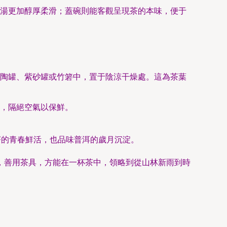
湯更加醇厚柔滑；蓋碗則能客觀呈現茶的本味，便于
陶罐、紫砂罐或竹箬中，置于陰涼干燥處。這為茶葉
，隔絕空氣以保鮮。
茶的青春鮮活，也品味普洱的歲月沉淀。
，善用茶具，方能在一杯茶中，領略到從山林新雨到時