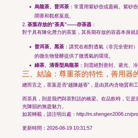
烏龍茶、普洱茶
：常選用紫砂壺或蓋碗。紫砂壺
聞香和觀察葉底。
2.
茶葉存放的“茶具”——存茶器
：
對于具有陳化潛力的茶葉，其長期存放的容器本身就是
普洱茶、黑茶
：講究在相對透氣（非完全密封）
的微生物發酵提供了微透氣的環境。
綠茶、清香型烏龍茶
：則需絕對密封、避光、冷
三、結論：尊重茶的特性，善用器
總而言之，茶葉是否“越陳越香”，是由其內含物質
而茶具，則是我們與茶對話的橋梁。在品飲時，它是
光陳韻的無盡魅力。
如若轉載，請注明出處：http://m.shengen2006.cn/produ
更新時間：2026-06-19 10:31:57