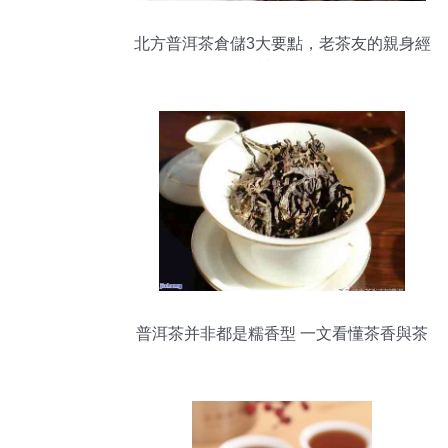
北方普洱茶倉儲3大要點，老茶友的親身經
驗請收下！
普洱茶并非都是糯香型 一文看懂茶香與茶
具的選擇