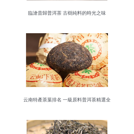
臨滄昔歸普洱茶 古樹純料的時光之味
云南特產茶葉排名 一級原料普洱茶精選全
集