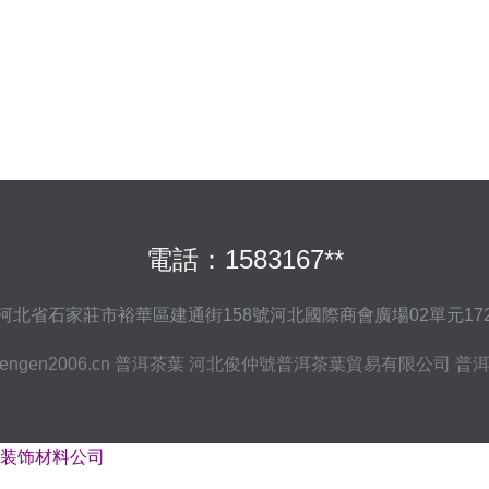
電話：1583167**
河北省石家莊市裕華區建通街158號河北國際商會廣場02單元1720
engen2006.cn
普洱茶葉
河北俊仲號普洱茶葉貿易有限公司
普
装饰材料公司