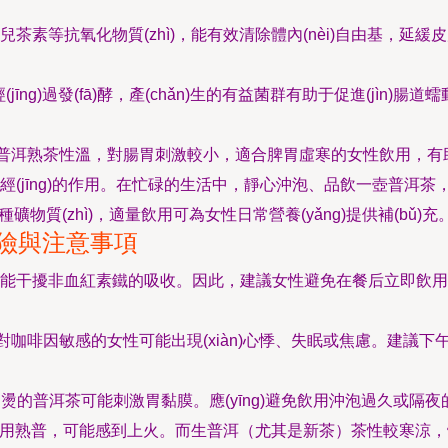
、兒茶素等抗氧化物質(zhì)，能有效清除體內(nèi)自由基
jīng)過發(fā)酵，產(chǎn)生的有益菌群有助于促進(jìn)
。
，普洱熟茶性溫，對腸胃刺激較小，適合脾胃虛寒的女性飲用，有
jīng)的作用。在忙碌的生活中，靜心沖泡、品飲一壺普洱茶，本
物質(zhì)，適量飲用可為女性日常營養(yǎng)提供補(bǔ)充
g)險與注意事項
干擾非血紅素鐵的吸收。因此，建議女性避免在餐后立即飲用濃茶
啡因敏感的女性可能出現(xiàn)心悸、失眠或焦慮。建議下
的普洱茶可能刺激胃黏膜。應(yīng)避免飲用沖泡過久或隔夜的茶湯
熟普，可能感到上火。而生普洱（尤其是新茶）茶性較寒涼，體質(zhì