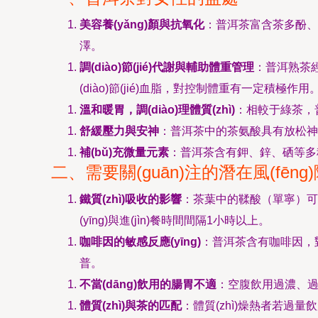
美容養(yǎng)顏與抗氧化
：普洱茶富含茶多酚
澤。
調(diào)節(jié)代謝與輔助體重管理
：普洱熟茶經(
(diào)節(jié)血脂，對控制體重有一定積極作用
溫和暖胃，調(diào)理體質(zhì)
：相較于綠茶
舒緩壓力與安神
：普洱茶中的茶氨酸具有放松神經(
補(bǔ)充微量元素
：普洱茶含有鉀、鋅、硒等多種礦
二、需要關(guān)注的潛在風(fēn
鐵質(zhì)吸收的影響
：茶葉中的鞣酸（單寧）可能
(yīng)與進(jìn)餐時間間隔1小時以上。
咖啡因的敏感反應(yīng)
：普洱茶含有咖啡因，對咖
普。
不當(dāng)飲用的腸胃不適
：空腹飲用過濃、過燙
體質(zhì)與茶的匹配
：體質(zhì)燥熱者若過量飲用