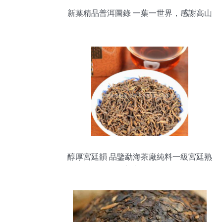
新葉精品普洱圖錄 一葉一世界，感謝高山
饋贈
醇厚宮廷韻 品鑒勐海茶廠純料一級宮廷熟
普七子餅