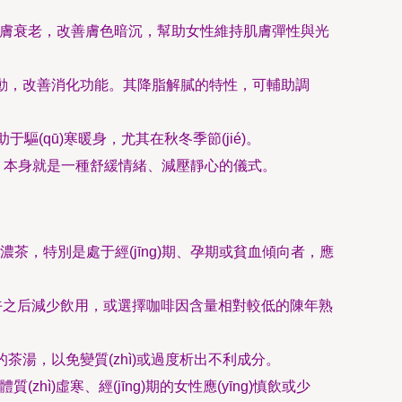
，延緩皮膚衰老，改善膚色暗沉，幫助女性維持肌膚彈性與光
腸道蠕動，改善消化功能。其降脂解膩的特性，可輔助調
助于驅(qū)寒暖身，尤其在秋冬季節(jié)。
身就是一種舒緩情緒、減壓靜心的儀式。
。
，特別是處于經(jīng)期、孕期或貧血傾向者，應
午之后減少飲用，或選擇咖啡因含量相對較低的陳年熟
，以免變質(zhì)或過度析出不利成分。
)虛寒、經(jīng)期的女性應(yīng)慎飲或少