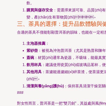
飲。
購買與儲存安全
：需選擇來源可靠、品質(zhì)有保
變，產(chǎn)生有害物質(zhì)。
三、茶具的選擇：提升品飲體驗與
合適的茶具不僅能彰顯普洱茶的韻味，也能在一定程度上優(
主泡器推薦
：
紫砂壺
：被視為沖泡普洱茶（尤其是熟普和陳年普洱）
蓋碗
：材質(zhì)通常為瓷器，不吸味，能最真
飲用杯具
：建議使用瓷質(zhì)或玻璃品茗杯
其他用具
：茶濾能過濾細(xì)碎茶渣，使茶湯
(zhì)。
清潔與養(yǎng)護(hù)
：保持茶具清潔干燥至關(gu
###
對女性而言，普洱茶是一把“雙刃劍”，其益處與風(fē