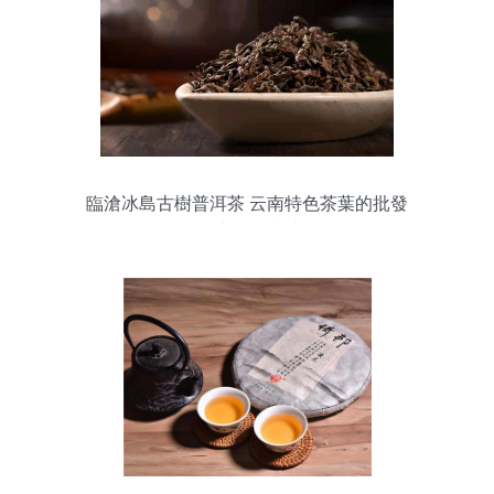
臨滄冰島古樹普洱茶 云南特色茶葉的批發
(fā)與價格指南