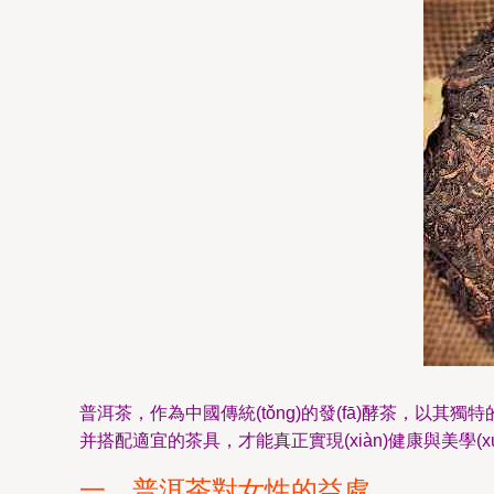
普洱茶，作為中國傳統(tǒng)的發(fā)酵茶，
并搭配適宜的茶具，才能真正實現(xiàn)健康與美學(
一、普洱茶對女性的益處